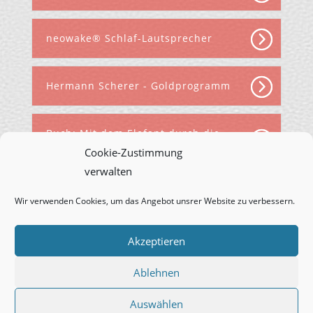
neowake® Schlaf-Lautsprecher
Hermann Scherer - Goldprogramm
Buch: Mit dem Elefant durch die
Wand
Cookie-Zustimmung
verwalten
Wir verwenden Cookies, um das Angebot unsrer Website zu verbessern.
Akzeptieren
Ablehnen
© 2022. R. Alexander Zeeb | 75417 Mühlacker |
Ahornweg 1 | Alle Rechte vorbehalten |
Impressum
Auswählen